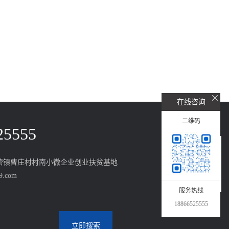
在线咨询
二维码
25555
营镇曹庄村村南小微企业创业扶贫基地
9.com
服务热线
管
关注微信公众号
18866525555