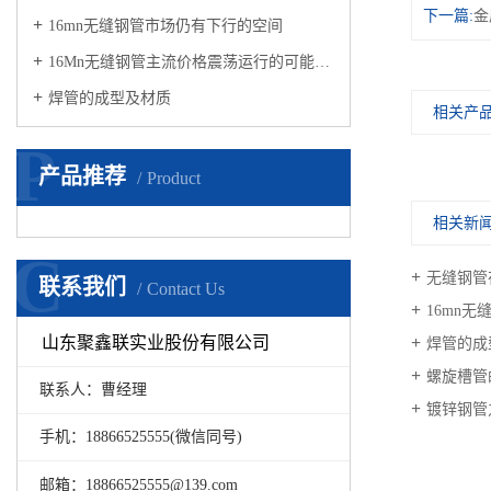
下一篇:
金
16mn无缝钢管市场仍有下行的空间
16Mn无缝钢管主流价格震荡运行的可能较大
焊管的成型及材质
相关产
P
产品推荐
Product
相关新
C
无缝钢管
联系我们
Contact Us
16mn
山东聚鑫联实业股份有限公司
焊管的成
螺旋槽管
联系人：曹经理
镀锌钢管
手机：18866525555(微信同号)
邮箱：18866525555@139.com