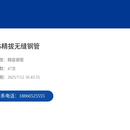
35精拔无缝钢管
类：
精拔钢管
数：
47
次
期：
2025/7/12 16:43:55
系电话：18866525555