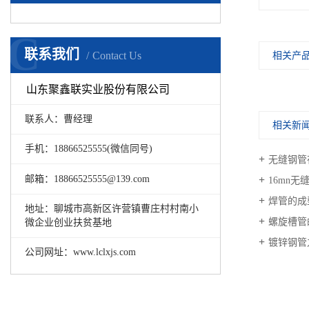
C
联系我们
Contact Us
相关产
山东聚鑫联实业股份有限公司
联系人：曹经理
相关新
手机：18866525555(微信同号)
无缝钢管
邮箱：18866525555@139.com
16mn
焊管的成
地址：聊城市高新区许营镇曹庄村村南小
螺旋槽管
微企业创业扶贫基地
镀锌钢管
公司网址：www.lclxjs.com